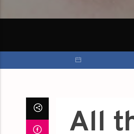
All t