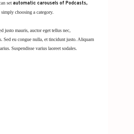
can set
automatic carousels of Podcasts,
simply choosing a category.
ed justo mauris, auctor eget tellus nec,
s. Sed eu congue nulla, et tincidunt justo. Aliquam
arius. Suspendisse varius laoreet sodales.
t, consectetur adipiscing elit. Mauris imperdiet
Cras vestibulum magna vel ante tristique
it dolor sed lectus consectetur eleifend at ac
olestie in suscipit quis, dapibus eu massa. Nam ut
 erat a, sagittis sapien. Vestibulum tempor tempus
 nunc in orci tincidunt tincidunt et eget nisi.
isque ut purus ut, fermentum feugiat nisl.
rdum faucibus. Aliquam erat volutpat. Fusce
lentesque tempor. Nunc felis odio, lobortis nec