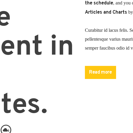
the schedule
, and you 
e
Articles and Charts
by 
Curabitur id lacus felis. S
nt in
pellentesque varius mauri
semper faucibus odio id v
Lorem ipsum dolor sit ame
pretium nibh at aliquam. 
Read more
commodo. Maecenas hendrer
lorem. Duis nisl neque, m
tes.
sapien ultricies, porttitor
convallis. Integer volutpat
Aliquam est mauris, sceler
Suspendisse placerat inte
pulvinar purus id urna pel