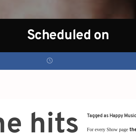
Scheduled on
he hits
Tagged as
Happy Musi
For every Show page
the