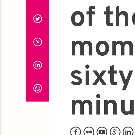
of th
mome
sixty
minu